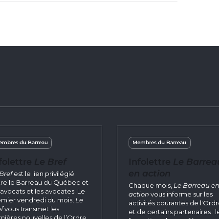
mbres du Barreau
Membres du Barreau
folettre
Le Bref
Infolettre
Le Barrea
en action
Bref
est le lien privilégié
re le Barreau du Québec et
Chaque mois,
Le Barreau e
 avocats et les avocates. Le
action
vous informe sur les
mier vendredi du mois,
Le
activités courantes de l'Ord
f
vous transmet les
et de certains partenaires : l
nières nouvelles de l’Ordre,