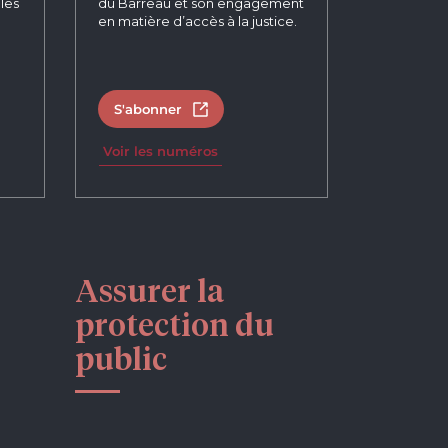
les
du Barreau et son engagement
en matière d’accès à la justice.
S'abonner
tab
Open in new tab
Voir les numéros
Assurer la
protection du
public