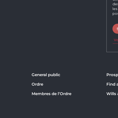
des
les
pos
Vo
General public
Prosp
Ordre
Find 
Membres de l’Ordre
Wills