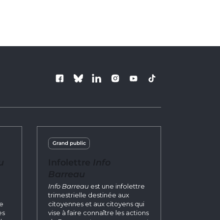
Follow us
Grand public
u
Infolettre
Info
Barreau
n
Info Barreau
est une infolettre
trimestrielle destinée aux
re
citoyennes et aux citoyens qui
es
vise à faire connaître les actions