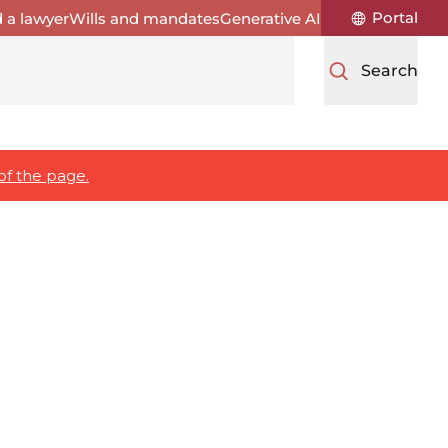
Portal
d a lawyer
Wills and mandates
Generative AI
Search
ons
of the page.