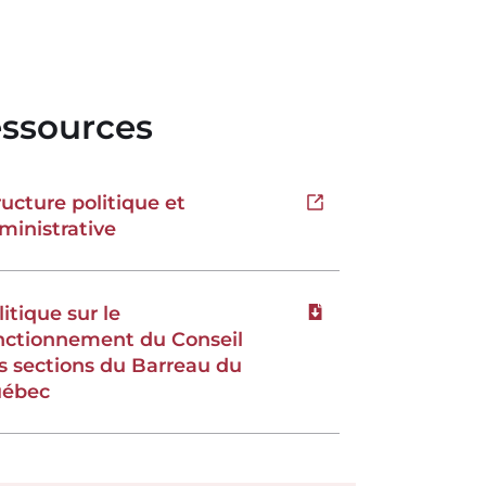
ssources
ructure politique et
Open in new tab
ministrative
litique sur le
Download file
nctionnement du Conseil
s sections du Barreau du
ébec