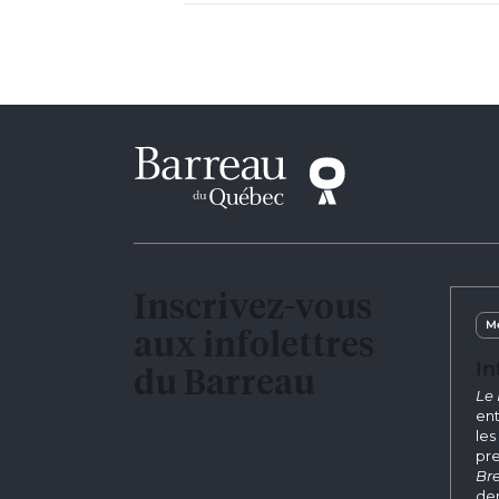
Inscrivez-vous
Me
aux infolettres
In
du Barreau
Le 
ent
les
pre
Bre
der