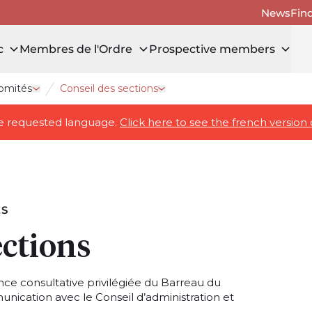
News
Fin
c
Membres de l'Ordre
Prospective members
comités
Conseil des sections
Open drawer La gouvernance et les comités
Open drawer Conseil des secti
the requested language.
Click here to see the french version 
ÉS
ections
ance consultative privilégiée du Barreau du
nication avec le Conseil d’administration et