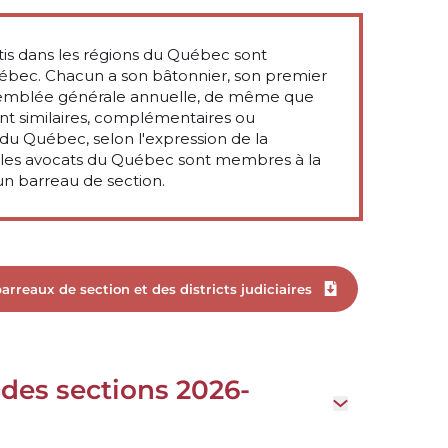
tis dans les régions du Québec sont
bec. Chacun a son bâtonnier, son premier
assemblée générale annuelle, de même que
ent similaires, complémentaires ou
 du Québec, selon l'expression de la
 les avocats du Québec sont membres à la
un barreau de section.
barreaux de section et des districts judiciaires
Download file
des sections 2026-
Open drawer M