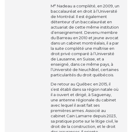
e
M
Nadeau a complété, en 2009, un
baccalauréat en droit à l’Université
de Montréal. Il est également
détenteur d’un baccalauréat en
actuariat de cette même institution
d’enseignement. Devenu membre
du Barreau en 2010 et jeune avocat
dans un cabinet montréalais, il a par
la suite complété une maîtrise en
droit privé comparé à l’Université
de Lausanne, en Suisse, et a
enseigné, dans ce même pays, à
l’Université de Neuchâtel, certaines
particularités du droit québécois.
De retour au Québec en 2015, il
s’est établi dans sa région natale où
il a ouvert et dirigé, à Saguenay,
une antenne régionale du cabinet
avec lequel il avait fait ses
premières armes. Associé au
cabinet Cain Lamarre depuis 2023,
sa pratique porte sur le litige civil, le
droit de la construction, et le droit
des assurances. Il oriente