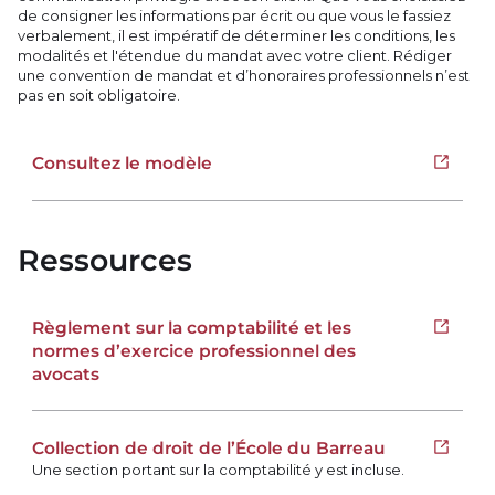
de consigner les informations par écrit ou que vous le fassiez
verbalement, il est impératif de déterminer les conditions, les
modalités et l'étendue du mandat avec votre client. Rédiger
une convention de mandat et d’honoraires professionnels n’est
pas en soit obligatoire.
Consultez le modèle
Open i
Ressources
Règlement sur la comptabilité et les
Open i
normes d’exercice professionnel des
avocats
Collection de droit de l’École du Barreau
Open i
Une section portant sur la comptabilité y est incluse.