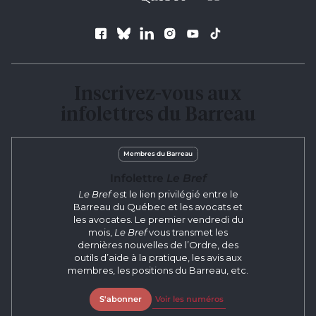
res
To
de
Follow us
us
ca
us
Inscrivez-vous aux
to
an
infolettres du Barreau
sw
ge
Membres du Barreau
Infolettre
Le Bref
Le Bref
est le lien privilégié entre le
Barreau du Québec et les avocats et
les avocates. Le premier vendredi du
mois,
Le Bref
vous transmet les
dernières nouvelles de l’Ordre, des
outils d’aide à la pratique, les avis aux
membres, les positions du Barreau, etc.
S'abonner
Voir les numéros