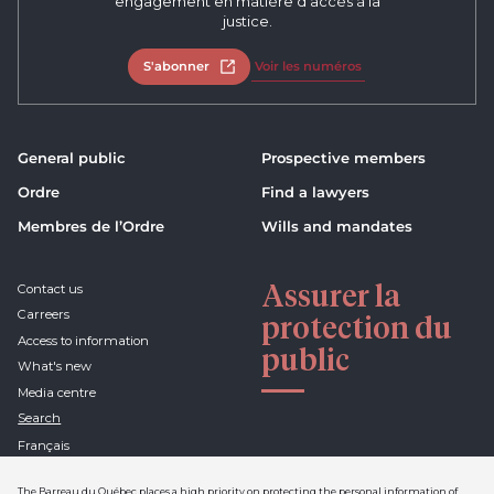
engagement en matière d’accès à la
justice.
S'abonner
Open in new tab
Voir les numéros
General public
Prospective members
Ordre
Find a lawyers
Membres de l’Ordre
Wills and mandates
Assurer la
Contact us
Carreers
protection du
Access to information
public
What's new
Media centre
Search
Français
The Barreau du Québec places a high priority on protecting the personal information of