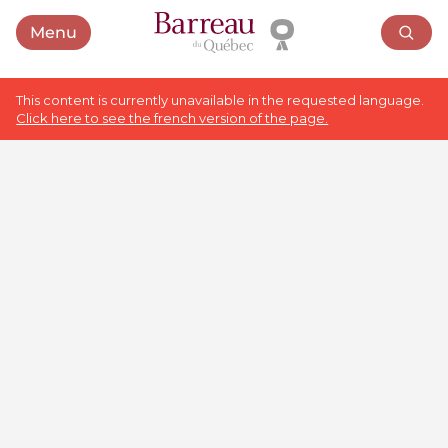
Menu
Open menu
This content is currently unavailable in the requested language.
Click here to see the french version of the page.