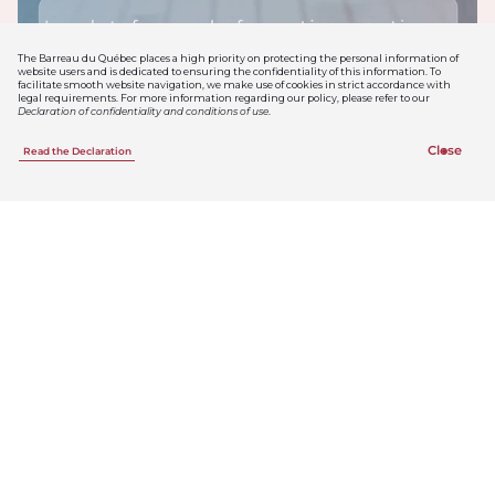
The Barreau du Québec places a high priority on protecting the personal information of
website users and is dedicated to ensuring the confidentiality of this information. To
facilitate smooth website navigation, we make use of cookies in strict accordance with
legal requirements. For more information regarding our policy, please refer to our
Declaration of confidentiality and conditions of use
.
Close
Read the Declaration
Play video
Visionnez cette capsule pour apprendre à naviguer
sur la plateforme de formation continue du Barreau
du Québec.
Dans le portail des membres du Barreau, un système de
gestion de l’apprentissage (SGA) a été intégré pour la formation
continue.
Grâce à cette plateforme conviviale, les membres de l’Ordre
peuvent :