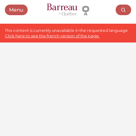
Menu
Open menu
This content is currently unavailable in the requested language.
Click here to see the french version of the page.