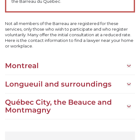
the Barreau du Québec.
Not all members of the Barreau are registered for these
services, only those who wish to participate and who register
voluntarily. Many offer the initial consultation at a reduced rate.
Here is the contact information to find a lawyer near your home
or workplace.
Montreal
Open 
Longueuil and surroundings
Open d
Québec City, the Beauce and
Open 
Montmagny