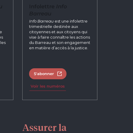
u
Infolettre
Info
Barreau
n
Info Barreau
est une infolettre
trimestrielle destinée aux
re
citoyennes et aux citoyens qui
es
vise à faire connaître les actions
les
du Barreau et son engagement
en matière d’accès à la justice.
S'abonner
tab
Open in new tab
Voir les numéros
Assurer la