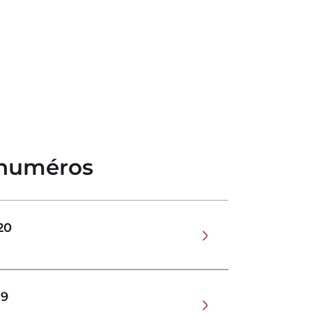
 numéros
20
19