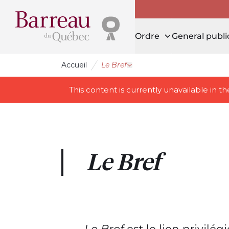
Ordre
General publi
Accueil
Le Bref
Open drawer _Le Bref_
This content is currently unavailable in 
Le Bref
Le Bref
est le lien privilé