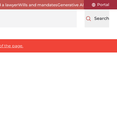
Portal
d a lawyer
Wills and mandates
Generative AI
Search
of the page.