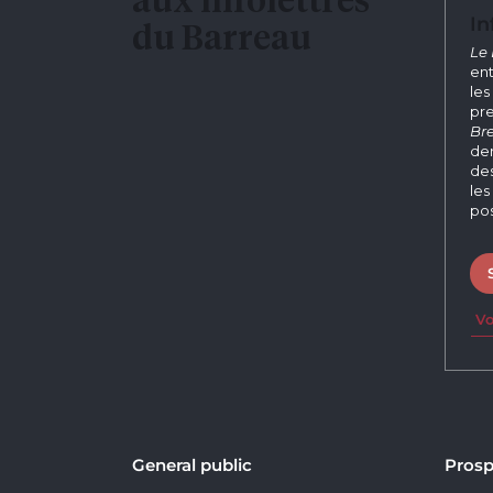
In
du Barreau
Le 
ent
les
pre
Bre
der
des
les
pos
Vo
General public
Prosp