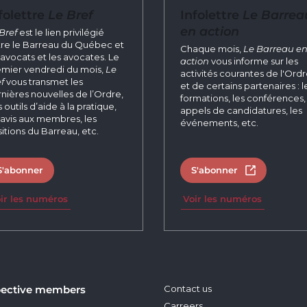
folettre
Le Bref
Infolettre
Le Barrea
en action
Bref
est le lien privilégié
re le Barreau du Québec et
Chaque mois,
Le Barreau e
 avocats et les avocates. Le
action
vous informe sur les
mier vendredi du mois,
Le
activités courantes de l'Ord
f
vous transmet les
et de certains partenaires : l
nières nouvelles de l’Ordre,
formations, les conférences, 
 outils d’aide à la pratique,
appels de candidatures, les
 avis aux membres, les
événements, etc.
itions du Barreau, etc.
S'abonner
S'abonner
Open in new 
ir les numéros
Voir les numéros
ective members
Contact us
Carreers