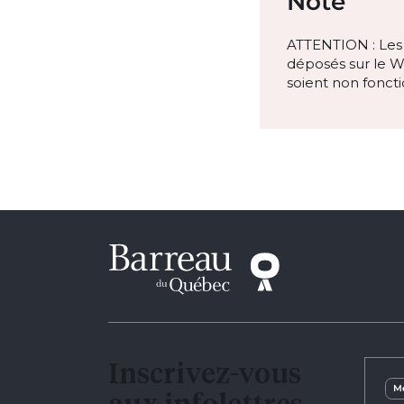
Note
ATTENTION : Les 
déposés sur le W
soient non fonct
Inscrivez-vous
Me
aux infolettres