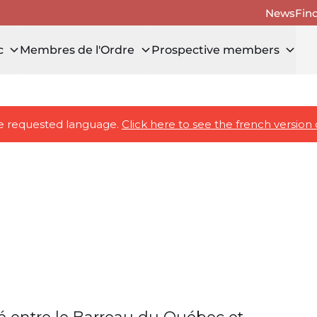
News
Fin
c
Membres de l'Ordre
Prospective members
the requested language.
Click here to see the french version 
gié entre le Barreau du Québec et