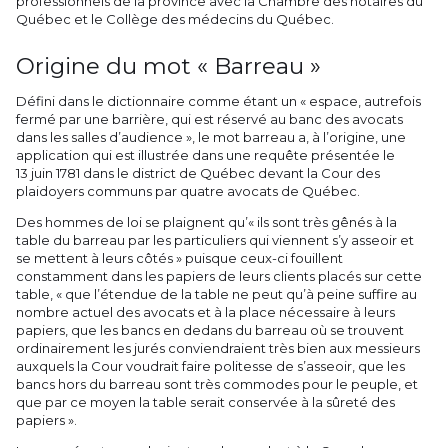
professionnels de la province avec la Chambre des notaires du
Québec et le Collège des médecins du Québec.
Origine du mot « Barreau »
Défini dans le dictionnaire comme étant un « espace, autrefois
fermé par une barrière, qui est réservé au banc des avocats
dans les salles d’audience », le mot barreau a, à l’origine, une
application qui est illustrée dans une requête présentée le
13 juin 1781 dans le district de Québec devant la Cour des
plaidoyers communs par quatre avocats de Québec.
Des hommes de loi se plaignent qu’« ils sont très gênés à la
table du barreau par les particuliers qui viennent s’y asseoir et
se mettent à leurs côtés » puisque ceux-ci fouillent
constamment dans les papiers de leurs clients placés sur cette
table, « que l’étendue de la table ne peut qu’à peine suffire au
nombre actuel des avocats et à la place nécessaire à leurs
papiers, que les bancs en dedans du barreau où se trouvent
ordinairement les jurés conviendraient très bien aux messieurs
auxquels la Cour voudrait faire politesse de s’asseoir, que les
bancs hors du barreau sont très commodes pour le peuple, et
que par ce moyen la table serait conservée à la sûreté des
papiers ».