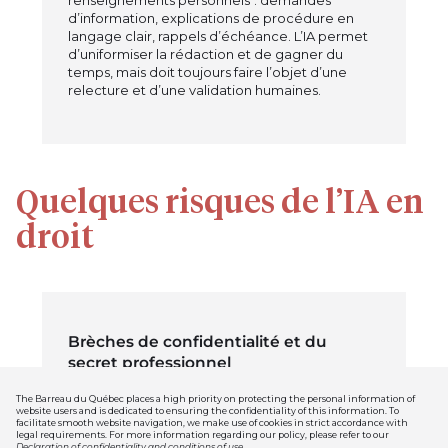
d’information, explications de procédure en
langage clair, rappels d’échéance. L’IA permet
d’uniformiser la rédaction et de gagner du
temps, mais doit toujours faire l’objet d’une
relecture et d’une validation humaines.
Quelques risques de l’IA en
droit
Brèches de confidentialité et du
secret professionnel
Des outils d’IA peuvent exposer des données
The Barreau du Québec places a high priority on protecting the personal information of
sensibles. Assurer la protection des
website users and is dedicated to ensuring the confidentiality of this information. To
facilitate smooth website navigation, we make use of cookies in strict accordance with
renseignements personnels et le secret
legal requirements. For more information regarding our policy, please refer to our
professionnel est indispensable. Il faut utiliser l’IA
Declaration of confidentiality and conditions of use
.