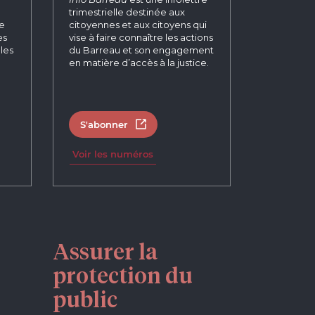
trimestrielle destinée aux
re
citoyennes et aux citoyens qui
es
vise à faire connaître les actions
les
du Barreau et son engagement
en matière d’accès à la justice.
S'abonner
tab
Open in new tab
Voir les numéros
Assurer la
protection du
public