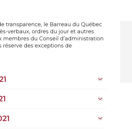
nde transparence, le Barreau du Québec
cès-verbaux, ordres du jour et autres
x membres du Conseil d’administration
s réserve des exceptions de
21
Open drawer S
21
Open drawer Sé
021
Open drawer S