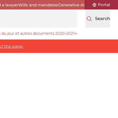
Portal
d a lawyer
Wills and mandates
Generative AI
Search
s du jour et autres documents 2020-2021
nistration
Open drawer Procès-ve
of the page.