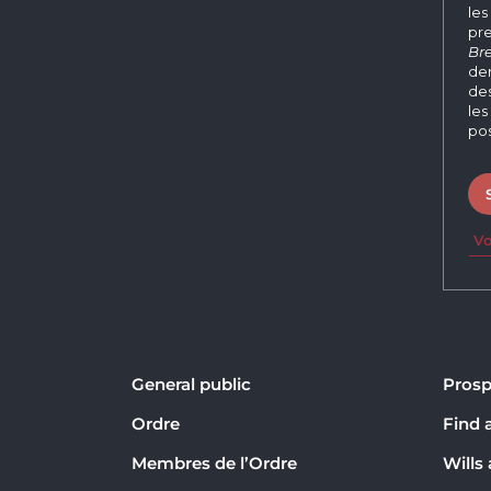
les
pre
Bre
der
des
les
pos
Vo
General public
Prosp
Ordre
Find 
Membres de l’Ordre
Wills