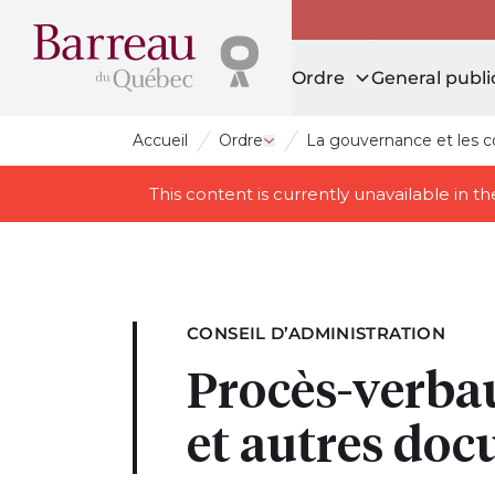
Ordre
General publi
Accueil
Ordre
La gouvernance et les 
Open drawer Ordre
This content is currently unavailable in 
CONSEIL D’ADMINISTRATION
Procès-verbau
et autres do