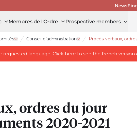
News
Fin
c
Membres de l'Ordre
Prospective members
comités
Conseil d’administration
Procès-verbaux, ordre
Open drawer La gouvernance et les comités
Open drawer Conseil d’admi
the requested language.
Click here to see the french version 
x, ordres du jour
cuments 2020-2021