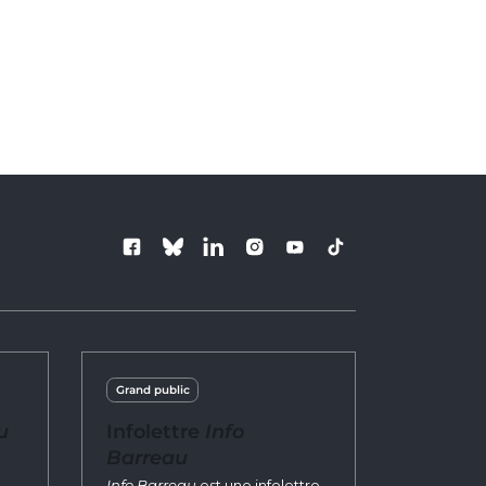
ance du 11 juin 2020
Follow us
Grand public
u
Infolettre
Info
Barreau
n
Info Barreau
est une infolettre