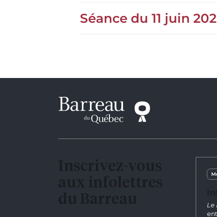
Séance du 11 juin 20
Inscrivez-vous
Me
aux infolettres
In
du Barreau
Le 
ent