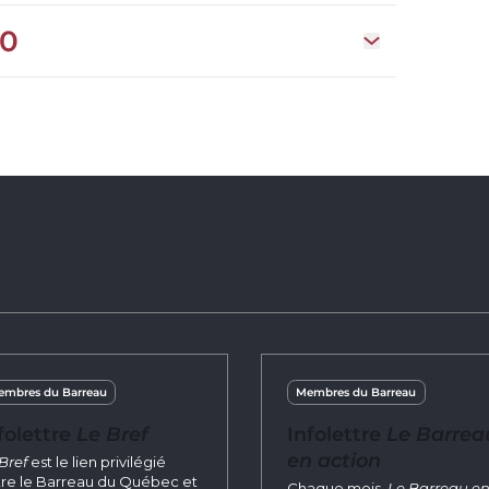
20
Open drawer Sé
mbres du Barreau
Membres du Barreau
folettre
Le Bref
Infolettre
Le Barrea
en action
Bref
est le lien privilégié
re le Barreau du Québec et
Chaque mois,
Le Barreau e