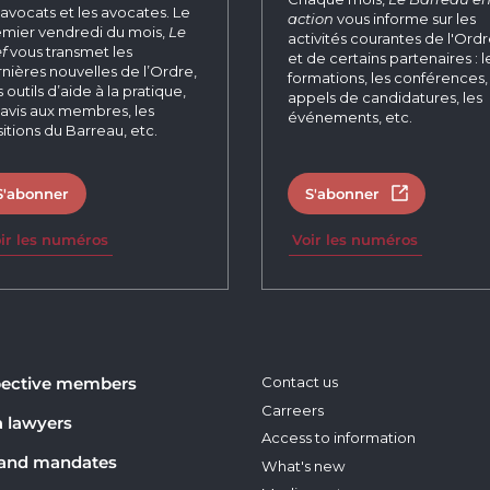
 avocats et les avocates. Le
action
vous informe sur les
mier vendredi du mois,
Le
activités courantes de l'Ord
f
vous transmet les
et de certains partenaires : l
nières nouvelles de l’Ordre,
formations, les conférences, 
 outils d’aide à la pratique,
appels de candidatures, les
 avis aux membres, les
événements, etc.
itions du Barreau, etc.
S'abonner
S'abonner
Open in new 
ir les numéros
Voir les numéros
ective members
Contact us
Carreers
a lawyers
Access to information
 and mandates
What's new