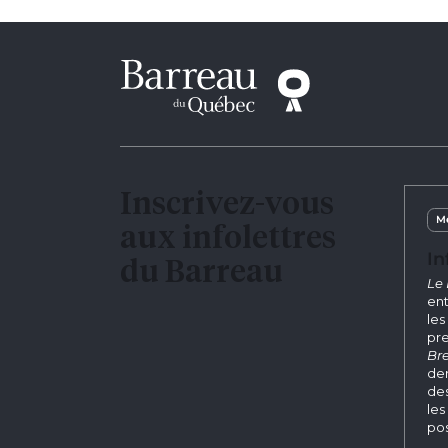
Inscrivez-vous
Me
aux infolettres
In
du Barreau
Le 
ent
les
pre
Bre
der
des
les
pos