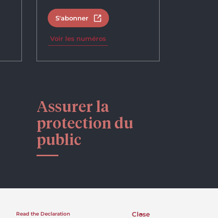
S'abonner
tab
Open in new tab
Voir les numéros
Assurer la
protection du
public
Close
Read the Declaration