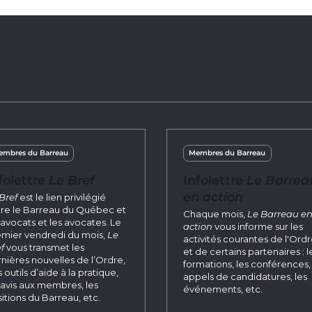
mbres du Barreau
Membres du Barreau
folettre
Le Bref
Infolettre
Le Barrea
en action
Bref
est le lien privilégié
re le Barreau du Québec et
Chaque mois,
Le Barreau e
 avocats et les avocates. Le
action
vous informe sur les
mier vendredi du mois,
Le
activités courantes de l'Ord
f
vous transmet les
et de certains partenaires : l
nières nouvelles de l’Ordre,
formations, les conférences, 
 outils d’aide à la pratique,
appels de candidatures, les
 avis aux membres, les
événements, etc.
itions du Barreau, etc.