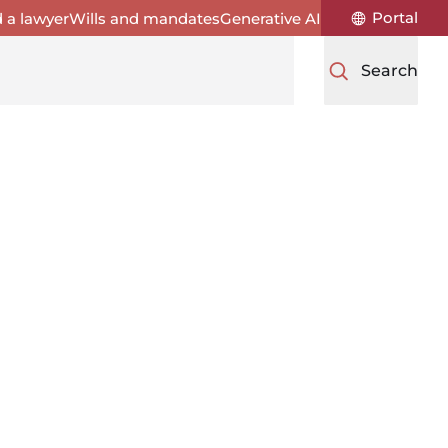
Portal
d a lawyer
Wills and mandates
Generative AI
Search
French