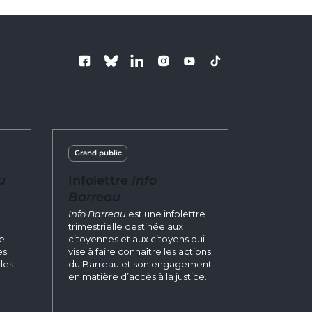
Follow us
Grand public
u
Infolettre
Info
Barreau
n
Info Barreau
est une infolettre
trimestrielle destinée aux
re
citoyennes et aux citoyens qui
es
vise à faire connaître les actions
les
du Barreau et son engagement
en matière d’accès à la justice.