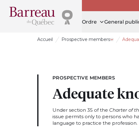
Ordre
General publi
Accueil
Prospective members
Adequa
Open drawe
PROSPECTIVE MEMBERS
Adequate kno
Under section 35 of the
Charter of 
issue permits only to persons who h
language to practice the profession.