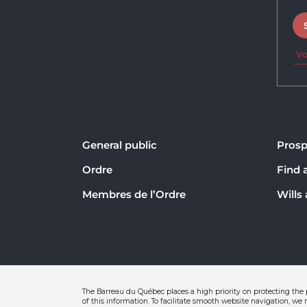
Vo
General public
Prosp
Ordre
Find 
Membres de l’Ordre
Wills
The Barreau du Québec places a high priority on protecting the 
of this information. To facilitate smooth website navigation, we