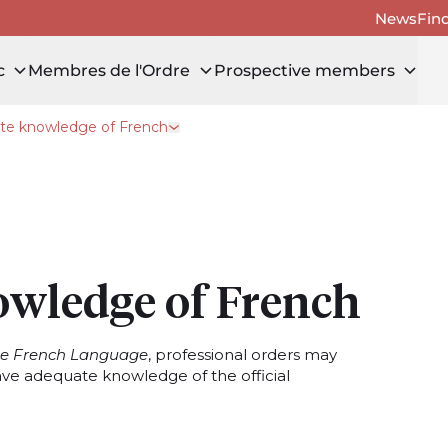
News
Fin
c
Membres de l'Ordre
Prospective members
te knowledge of French
r Prospective members
Open drawer Adequate knowledge of 
wledge of French
the French Language
, professional orders may
ave adequate knowledge of the official