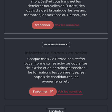
mois,
Le Bref
vous transmet les
dernières nouvelles de l’Ordre, des
outils d’aide à la pratique, les avis aux
membres, les positions du Barreau, etc.
S'abonner
Voir les numéros
Membres du Barreau
Infolettre
Le Barreau en action
Chaque mois,
Le Barreau en action
vous informe sur les activités courantes
de l'Ordre et de certains partenaires :
les formations, les conférences, les
appels de candidatures, les
événements, etc.
S'abonner
Ouvrir dans un nouvel onglet
Voir les numéros
Grand public