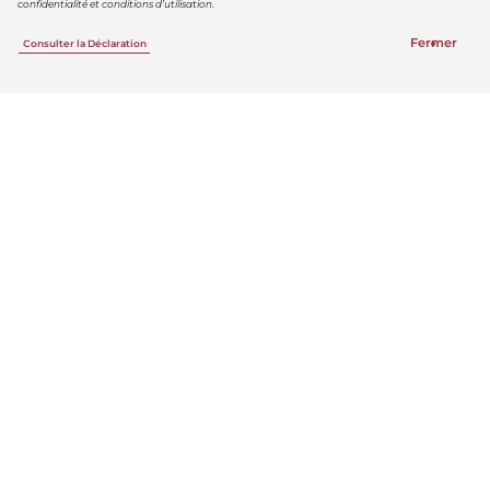
confidentialité et conditions d’utilisation
.
Info-Barreau
Fermer
Consulter la Déclaration
1 844 954-3411
Suivez le Barreau