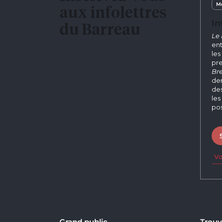
Me
aux infolettres
In
du Barreau
Le 
ent
les
pre
Bre
der
des
les
pos
Vo
Grand public
Trouv