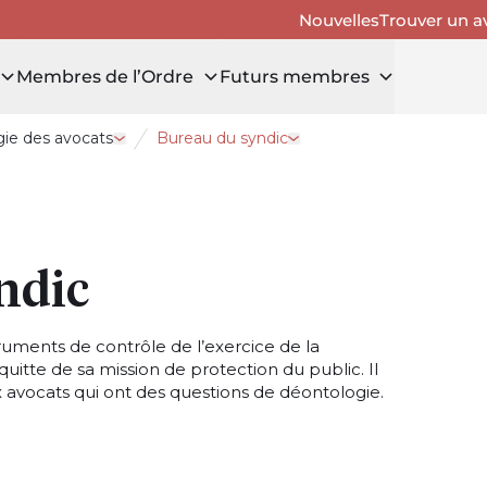
Nouvelles
Trouver un a
Membres de l’Ordre
Futurs membres
ie des avocats
Bureau du syndic
r Membres de l’Ordre
Ouvrir le tiroir Déontologie des avocats
Ouvrir le tiroir Bureau du 
ndic
ruments de contrôle de l’exercice de la
quitte de sa mission de protection du public. Il
x avocats qui ont des questions de déontologie.