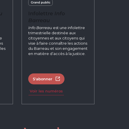
Grand public
u
Infolettre
Info
Barreau
n
Info Barreau
est une infolettre
trimestrielle destinée aux
re
citoyennes et aux citoyens qui
es
vise à faire connaître les actions
les
du Barreau et son engagement
en matière d’accès à la justice.
S'abonner
un nouvel onglet
Ouvrir dans un nouvel onglet
Voir les numéros