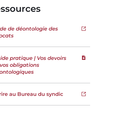
ssources
de de déontologie des
Ouvrir dans un nouve
ocats
ide pratique | Vos devoirs
Télécharger le fichie
 vos obligations
ontologiques
rire au Bureau du syndic
Ouvrir dans un nouve