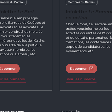
mbres du Barreau
Membres du Barreau
folettre
Le Bref
Infolettre
Le Barrea
en action
Bref
est le lien privilégié
re le Barreau du Québec et
Chaque mois,
Le Barreau e
 avocats et les avocates. Le
action
vous informe sur les
mier vendredi du mois,
Le
activités courantes de l'Ord
f
vous transmet les
et de certains partenaires : l
nières nouvelles de l’Ordre,
formations, les conférences, 
 outils d’aide à la pratique,
appels de candidatures, les
 avis aux membres, les
événements, etc.
itions du Barreau, etc.
S'abonner
S'abonner
Ouvrir dans 
ir les numéros
Voir les numéros
er un avocat
Nous joindre