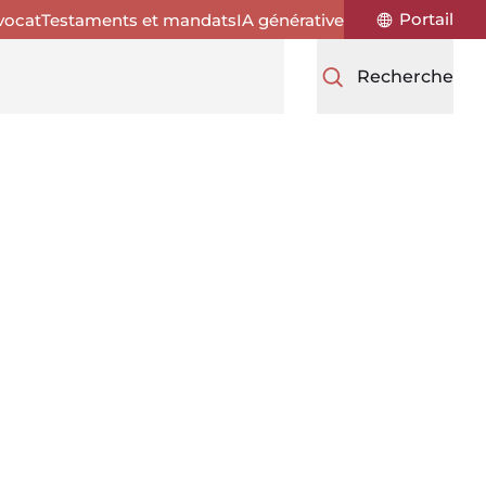
Portail
vocat
Testaments et mandats
IA générative
Recherche
syndic