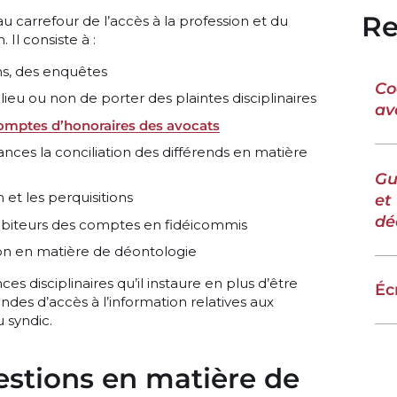
Re
u carrefour de l’accès à la profession et du
 Il consiste à :
ons, des enquêtes
Co
 lieu ou non de porter des plaintes disciplinaires
av
comptes d’honoraires des avocats
ances la conciliation des différends en matière
Gu
 et les perquisitions
et
dé
 débiteurs des comptes en fidéicommis
on en matière de déontologie
nces disciplinaires qu’il instaure en plus d’être
Éc
es d’accès à l’information relatives aux
 syndic.
estions en matière de