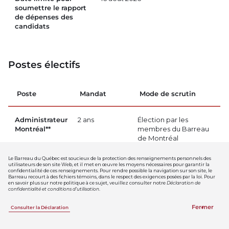
soumettre le rapport
de dépenses des
candidats
Postes électifs
Poste
Mandat
Mode de scrutin
Administrateur
2 ans
Élection par les
Montréal**
membres du Barreau
de Montréal
Le Barreau du Québec est soucieux de la protection des renseignements personnels des
Administrateur
2 ans
Élection par les
utilisateurs de son site Web, et il met en œuvre les moyens nécessaires pour garantir la
confidentialité de ces renseignements. Pour rendre possible la navigation sur son site, le
Montréal**
membres du Barreau
Barreau recourt à des fichiers témoins, dans le respect des exigences posées par la loi. Pour
de Montréal
en savoir plus sur notre politique à ce sujet, veuillez consulter notre
Déclaration de
confidentialité et conditions d’utilisation
.
Administrateur
2 ans
Élection par les
Fermer
Consulter la Déclaration
Québec**
membres du Barreau
de Québec