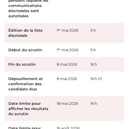
pendant laquelle les
communications
électorales sont
autorisées
er
Édition de la liste
1
mai 2026
9 h
électorale
er
Début du scrutin
1
mai 2026
9 h
Fin du scrutin
8 mai 2026
16 h
Dépouillement et
8 mai 2026
16 h 01
confirmation des
candidats élus
Date limite pour
18 mai 2026
16 h
afficher les résultats
du scrutin
Date limite pour
16 août 2026