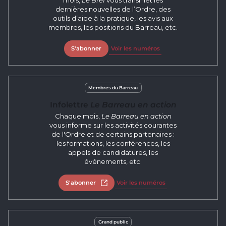
mois,
Le Bref
vous transmet les
dernières nouvelles de l’Ordre, des
outils d’aide à la pratique, les avis aux
membres, les positions du Barreau, etc.
S'abonner
Voir les numéros
Membres du Barreau
Infolettre
Le Barreau en action
Chaque mois,
Le Barreau en action
vous informe sur les activités courantes
de l'Ordre et de certains partenaires :
les formations, les conférences, les
appels de candidatures, les
événements, etc.
S'abonner
Ouvrir dans un nouvel onglet
Voir les numéros
Grand public