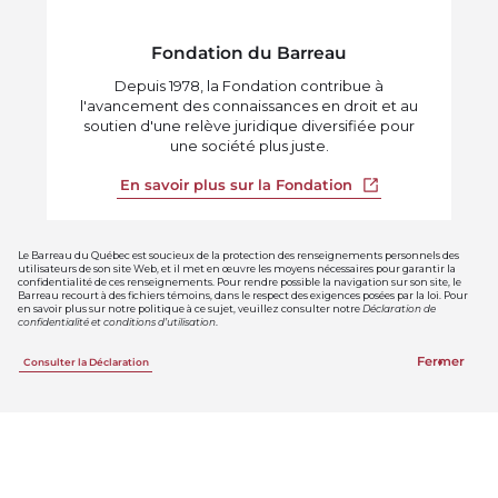
Fondation du Barreau
Depuis 1978, la Fondation contribue à
l'avancement des connaissances en droit et au
soutien d'une relève juridique diversifiée pour
une société plus juste.
Ouvrir dans un no
En savoir plus sur la Fondation
Le Barreau du Québec est soucieux de la protection des renseignements personnels des
utilisateurs de son site Web, et il met en œuvre les moyens nécessaires pour garantir la
confidentialité de ces renseignements. Pour rendre possible la navigation sur son site, le
Barreau recourt à des fichiers témoins, dans le respect des exigences posées par la loi. Pour
en savoir plus sur notre politique à ce sujet, veuillez consulter notre
Déclaration de
confidentialité et conditions d’utilisation
.
Fermer
Consulter la Déclaration
Justice Pro Bono
La mission de Justice Pro Bono est de
promouvoir et de coordonner les initiatives et
l’engagement juridique pro bono en devenant