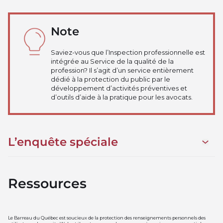
Note
Saviez-vous que l’Inspection professionnelle est
intégrée au Service de la qualité de la
profession? Il s’agit d’un service entièrement
dédié à la protection du public par le
développement d’activités préventives et
d’outils d’aide à la pratique pour les avocats.
L’enquête spéciale
Ouvrir 
Ressources
Comptabilité, fidéicommis et facturation
Le Barreau du Québec est soucieux de la protection des renseignements personnels des