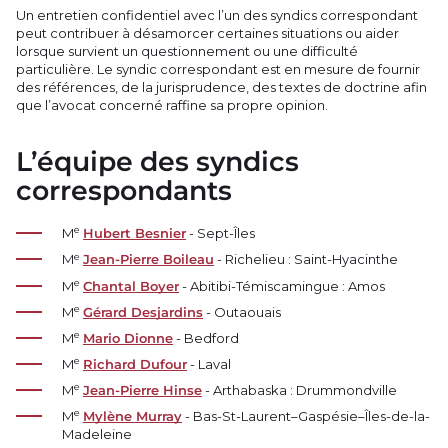
Un entretien confidentiel avec l’un des syndics correspondant
peut contribuer à désamorcer certaines situations ou aider
lorsque survient un questionnement ou une difficulté
particulière. Le syndic correspondant est en mesure de fournir
des références, de la jurisprudence, des textes de doctrine afin
que l’avocat concerné raffine sa propre opinion.
L’équipe des syndics
correspondants
e
M
Hubert Besnier
- Sept-Îles
e
M
Jean-Pierre Boileau
- Richelieu : Saint-Hyacinthe
e
M
Chantal Boyer
- Abitibi-Témiscamingue : Amos
e
M
Gérard Desjardins
- Outaouais
e
M
Mario Dionne
- Bedford
e
M
Richard Dufour
- Laval
e
M
Jean-Pierre Hinse
- Arthabaska : Drummondville
e
M
Mylène Murray
- Bas-St-Laurent–Gaspésie–Îles-de-la-
Madeleine