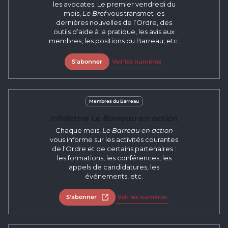
les avocates. Le premier vendredi du
mois,
Le Bref
vous transmet les
dernières nouvelles de l’Ordre, des
outils d’aide à la pratique, les avis aux
membres, les positions du Barreau, etc.
S'abonner
Voir les numéros
Membres du Barreau
Infolettre
Le Barreau en action
Chaque mois,
Le Barreau en action
vous informe sur les activités courantes
de l'Ordre et de certains partenaires :
les formations, les conférences, les
appels de candidatures, les
événements, etc.
S'abonner
Ouvrir dans un nouvel onglet
Voir les numéros