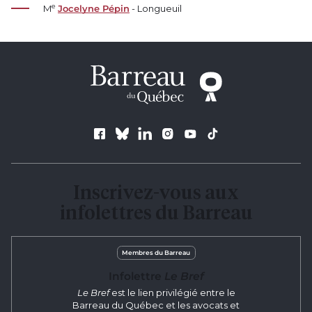
e
M
Jocelyne Pépin
- Longueuil
Suivez le Barreau
Inscrivez-vous aux
infolettres du Barreau
Membres du Barreau
Infolettre
Le Bref
Le Bref
est le lien privilégié entre le
Barreau du Québec et les avocats et