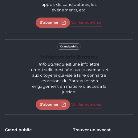
appels de candidatures, les
événements, etc.
S'abonner
Ouvrir dans un nouvel onglet
Voir les numéros
Grand public
Infolettre
Info Barreau
Info Barreau
est une infolettre
trimestrielle destinée aux citoyennes et
aux citoyens qui vise à faire connaître
les actions du Barreau et son
engagement en matière d’accès à la
justice.
S'abonner
Ouvrir dans un nouvel onglet
Voir les numéros
Grand public
Trouver un avocat