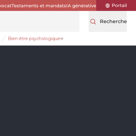
Portail
vocat
Testaments et mandats
IA générative
Recherche
Bien-être psychologique
ur la pratique
uvrir le tiroir Soutien et programmes d’aide
Ouvrir le tiroir Bien-être psycholog