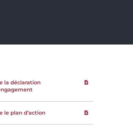
re la déclaration
Télécharger le fichie
engagement
re le plan d’action
Télécharger le fichie