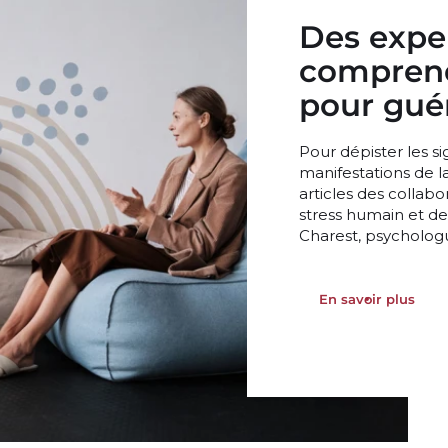
Des expe
comprend
pour guér
Pour dépister les s
manifestations de l
articles des collab
stress humain et d
Charest, psycholog
En savoir plus