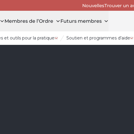
Nouvelles
Trouver un a
Membres de l’Ordre
Futurs membres
 et outils pour la pratique
Soutien et programmes d’aide
r Membres de l’Ordre
Ouvrir le tiroir Ressources et outils po
O