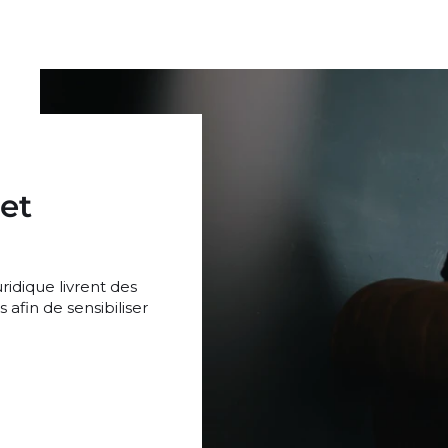
 et
dique livrent des
afin de sensibiliser