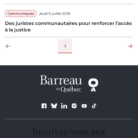
Communiqués
jeudi 9 juillet 2026
Des juristes communautaires pour renforcer l’accès
à la justice
Pagination
1
Page précédente
Page su
Suivez le Barreau
Inscrivez-vous aux