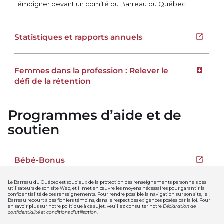
Témoigner devant un comité du Barreau du Québec
Statistiques et rapports annuels
Ouvrir 
Femmes dans la profession : Relever le
Téléchar
défi de la rétention
Programmes d’aide et de
soutien
Bébé-Bonus
Ouvrir 
Le Barreau du Québec est soucieux de la protection des renseignements personnels des
utilisateurs de son site Web, et il met en œuvre les moyens nécessaires pour garantir la
APTA
confidentialité de ces renseignements. Pour rendre possible la navigation sur son site, le
Ouvrir 
Barreau recourt à des fichiers témoins, dans le respect des exigences posées par la loi. Pour
en savoir plus sur notre politique à ce sujet, veuillez consulter notre
Déclaration de
confidentialité et conditions d’utilisation
.