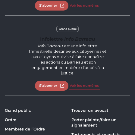
S'abonner
Ouvrir dans un nouvel onglet
Voir les numéros
Grand public
Infolettre
Info Barreau
Info Barreau
est une infolettre
trimestrielle destinée aux citoyennes et
aux citoyens qui vise à faire connaître
les actions du Barreau et son
engagement en matière d’accès à la
justice.
S'abonner
Ouvrir dans un nouvel onglet
Voir les numéros
Grand public
Trouver un avocat
Ordre
Porter plainte/faire un
signalement
Membres de l’Ordre
Testaments et mandats