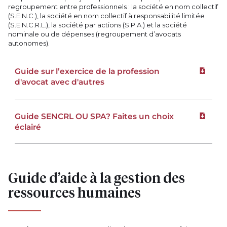
regroupement entre professionnels : la société en nom collectif
(S.E.N.C.), la société en nom collectif à responsabilité limitée
(S.E.N.C.R.L.), la société par actions (S.P.A.) et la société
nominale ou de dépenses (regroupement d’avocats
autonomes).
Guide sur l’exercice de la profession
Téléchar
d'avocat avec d'autres
Guide SENCRL OU SPA? Faites un choix
Téléchar
éclairé
Guide d’aide à la gestion des
ressources humaines