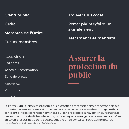
Grand public
Trouver un avocat
Ordre
Porter plainte/faire un
signalement
Membres de l’Ordre
Testaments et mandats
Futurs membres
Assurer la
Nous joindre
Carrières
protection du
Accès à l’information
public
Salle de presse
Nouvelles
Recherche
English
Le Barreau du Québec est soucieux de la protection des renseignements personnels des
utilisateurs de son site Web, et il met en œuvre les moyens nécessaires pour garantir la
confidentialité de ces renseignements. Pour rendre possible la navigation sur son site, le
Barreau recourt à des fichiers témoins, dans le respect des exigences posées par la loi. Pour
Déclaration de confidentialité et
en savoir plus sur notre politique à ce sujet, veuillez consulter notre
Déclaration de
conditions d'utilisation
confidentialité et conditions d’utilisation
.