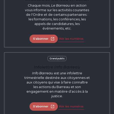
Chaque mois,
Le Barreau en action
vous informe sur les activités courantes
de l'Ordre et de certains partenaires :
les formations, les conférences, les
appels de candidatures, les
événements, etc.
S'abonner
Ouvrir dans un nouvel onglet
Voir les numéros
Grand public
Infolettre
Info Barreau
Info Barreau
est une infolettre
trimestrielle destinée aux citoyennes et
aux citoyens qui vise à faire connaître
les actions du Barreau et son
engagement en matière d’accès à la
justice.
S'abonner
Ouvrir dans un nouvel onglet
Voir les numéros