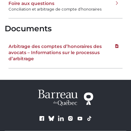
Foire aux questions
Conciliation et arbitrage de compte d’honoraires
Documents
Arbitrage des comptes d’honoraires des
Téléchar
avocats – Informations sur le processus
d’arbitrage
Suivez le Barreau