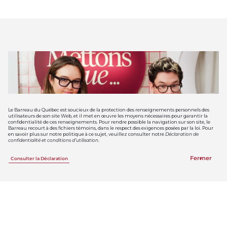
Le Barreau du Québec est soucieux de la protection des renseignements personnels des
utilisateurs de son site Web, et il met en œuvre les moyens nécessaires pour garantir la
confidentialité de ces renseignements. Pour rendre possible la navigation sur son site, le
Barreau recourt à des fichiers témoins, dans le respect des exigences posées par la loi. Pour
en savoir plus sur notre politique à ce sujet, veuillez consulter notre
Déclaration de
confidentialité et conditions d’utilisation
.
Fermer
Consulter la Déclaration
Mettons que… on veut être en
mode prévention?
Marylène Gendron et Sam Cyr du célèbre balado
Tout le