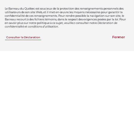
Chaque mois,
Le Barreau en action
Le Barreau du Québec est soucieux de la protection des renseignements personnels des
vous informe sur les activités courantes
utilisateurs de son site Web, et il met en œuvre les moyens nécessaires pour garantir la
de l'Ordre et de certains partenaires :
confidentialité de ces renseignements. Pour rendre possible la navigation sur son site, le
Barreau recourt à des fichiers témoins, dans le respect des exigences posées par la loi. Pour
les formations, les conférences, les
en savoir plus sur notre politique à ce sujet, veuillez consulter notre
Déclaration de
appels de candidatures, les
confidentialité et conditions d’utilisation
.
événements, etc.
Fermer
Consulter la Déclaration
S'abonner
Ouvrir dans un nouvel onglet
Voir les numéros
Grand public
Infolettre
Info Barreau
Info Barreau
est une infolettre
trimestrielle destinée aux citoyennes et
aux citoyens qui vise à faire connaître
les actions du Barreau et son
engagement en matière d’accès à la
justice.
S'abonner
Ouvrir dans un nouvel onglet
Voir les numéros