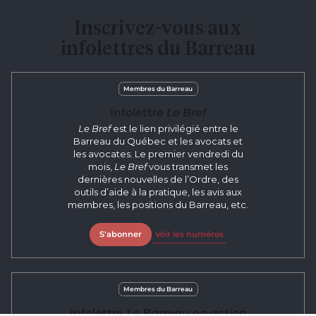
Inscrivez-vous aux
infolettres du Barreau
Membres du Barreau
Infolettre
Le Bref
Le Bref
est le lien privilégié entre le
Barreau du Québec et les avocats et
les avocates. Le premier vendredi du
mois,
Le Bref
vous transmet les
dernières nouvelles de l’Ordre, des
outils d’aide à la pratique, les avis aux
membres, les positions du Barreau, etc.
S'abonner
Voir les numéros
Membres du Barreau
Infolettre
Le Barreau en action