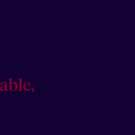
able,
.