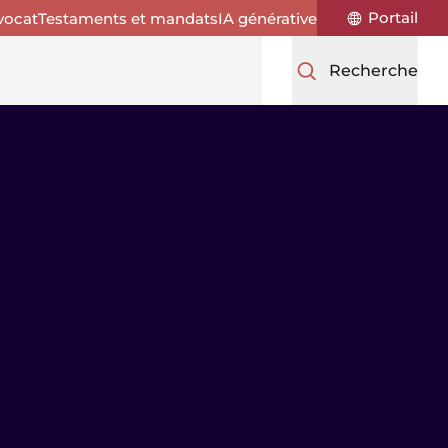
Portail
vocat
Testaments et mandats
IA générative
Recherche