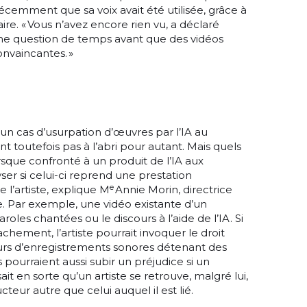
écemment que sa voix avait été utilisée, grâce à
ire. « Vous n’avez encore rien vu, a déclaré
 une question de temps avant que des vidéos
nvaincantes. »
un cas d’usurpation d’œuvres par l’IA au
t toutefois pas à l’abri pour autant. Mais quels
orsque confronté à un produit de l’IA aux
ser si celui-ci reprend une prestation
e
l’artiste, explique M
Annie Morin, directrice
e. Par exemple, une vidéo existante d’un
oles chantées ou le discours à l’aide de l’IA. Si
chement, l’artiste pourrait invoquer le droit
teurs d’enregistrements sonores détenant des
s pourraient aussi subir un préjudice si un
isait en sorte qu’un artiste se retrouve, malgré lui,
teur autre que celui auquel il est lié.