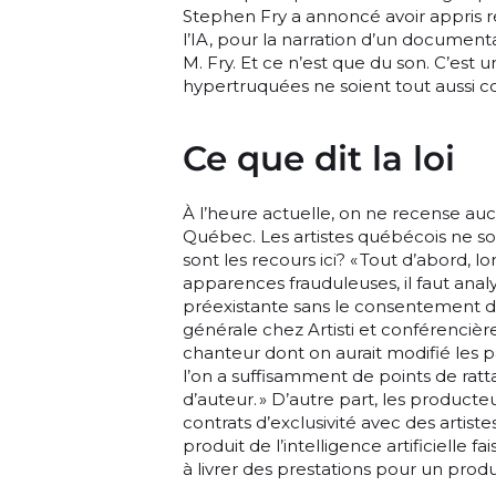
Stephen Fry a annoncé avoir appris r
l’IA, pour la narration d’un documenta
M. Fry. Et ce n’est que du son. C’est
hypertruquées ne soient tout aussi co
Ce que dit la loi
À l’heure actuelle, on ne recense auc
Québec. Les artistes québécois ne son
sont les recours ici? « Tout d’abord, l
apparences frauduleuses, il faut analy
préexistante sans le consentement de 
générale chez Artisti et conférencièr
chanteur dont on aurait modifié les par
l’on a suffisamment de points de ratta
d’auteur. » D’autre part, les produc
contrats d’exclusivité avec des artiste
produit de l’intelligence artificielle fa
à livrer des prestations pour un produc