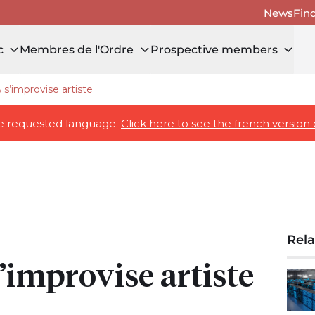
News
Fin
c
Membres de l'Ordre
Prospective members
 s’improvise artiste
icles
the requested language.
Click here to see the french version 
Rela
’improvise artiste