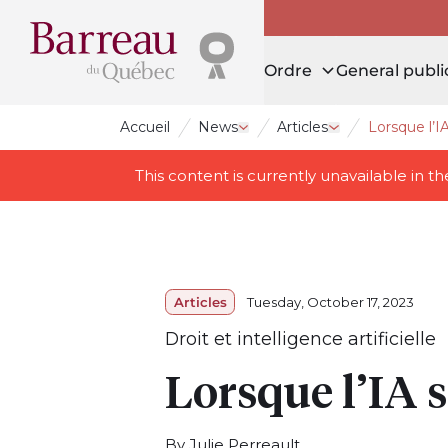
Ordre
General publi
Accueil
News
Articles
Lorsque l’IA
Open drawer News
Open drawer Art
This content is currently unavailable in 
Articles
Tuesday, October 17, 2023
Droit et intelligence artificielle
Lorsque l’IA s
By Julie Perreault