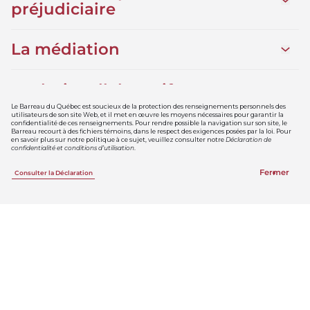
Ouvrir
préjudiciaire
La médiation
Ouvrir 
Le droit collaboratif
Ouvrir 
Le Barreau du Québec est soucieux de la protection des renseignements personnels des
utilisateurs de son site Web, et il met en œuvre les moyens nécessaires pour garantir la
confidentialité de ces renseignements. Pour rendre possible la navigation sur son site, le
La médiation-arbitrage
Ouvrir
Barreau recourt à des fichiers témoins, dans le respect des exigences posées par la loi. Pour
en savoir plus sur notre politique à ce sujet, veuillez consulter notre
Déclaration de
confidentialité et conditions d’utilisation
.
L’arbitrage
Ouvrir 
Fermer
Consulter la Déclaration
La conciliation
Ouvrir 
La conférence de règlement à
Ouvrir
l’amiable