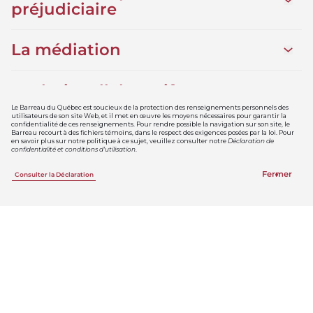
Ouvrir
préjudiciaire
La médiation
Ouvrir 
Le droit collaboratif
Ouvrir 
Le Barreau du Québec est soucieux de la protection des renseignements personnels des
utilisateurs de son site Web, et il met en œuvre les moyens nécessaires pour garantir la
confidentialité de ces renseignements. Pour rendre possible la navigation sur son site, le
La médiation-arbitrage
Ouvrir
Barreau recourt à des fichiers témoins, dans le respect des exigences posées par la loi. Pour
en savoir plus sur notre politique à ce sujet, veuillez consulter notre
Déclaration de
confidentialité et conditions d’utilisation
.
L’arbitrage
Ouvrir 
Fermer
Consulter la Déclaration
La conciliation
Ouvrir 
La conférence de règlement à
Ouvrir
l’amiable