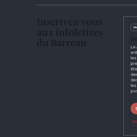
Inscrivez-vous
Me
aux infolettres
In
du Barreau
Le 
ent
les
pre
Bre
der
des
les
pos
Vo