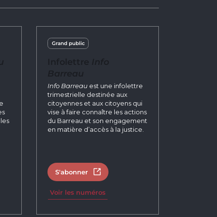
Grand public
u
Infolettre
Info
Barreau
n
Info Barreau
est une infolettre
trimestrielle destinée aux
re
citoyennes et aux citoyens qui
es
vise à faire connaître les actions
les
du Barreau et son engagement
en matière d’accès à la justice.
S'abonner
un nouvel onglet
Ouvrir dans un nouvel onglet
Voir les numéros