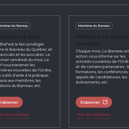
mbres du Barreau
Membres du Barreau
folettre
Le Bref
Infolettre
Le Barrea
en action
Bref
est le lien privilégié
re le Barreau du Québec et
Chaque mois,
Le Barreau e
 avocats et les avocates. Le
action
vous informe sur les
mier vendredi du mois,
Le
activités courantes de l'Ord
f
vous transmet les
et de certains partenaires : l
nières nouvelles de l’Ordre,
formations, les conférences, 
 outils d’aide à la pratique,
appels de candidatures, les
 avis aux membres, les
événements, etc.
itions du Barreau, etc.
S'abonner
S'abonner
Ouvrir dans 
ir les numéros
Voir les numéros