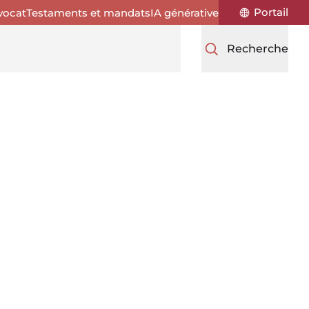
Portail
vocat
Testaments et mandats
IA générative
Recherche