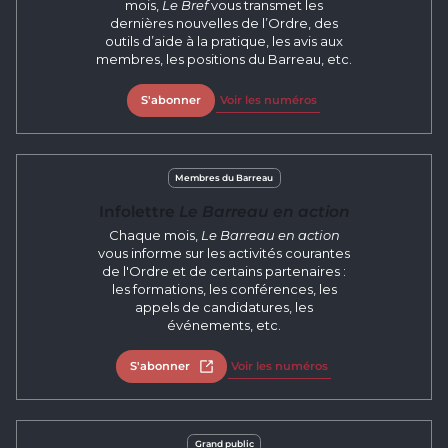
mois,
Le Bref
vous transmet les
dernières nouvelles de l’Ordre, des
outils d’aide à la pratique, les avis aux
membres, les positions du Barreau, etc.
S'abonner
Voir les numéros
Membres du Barreau
Infolettre
Le Barreau en action
Chaque mois,
Le Barreau en action
vous informe sur les activités courantes
de l'Ordre et de certains partenaires :
les formations, les conférences, les
appels de candidatures, les
événements, etc.
S'abonner
Ouvrir dans un nouvel onglet
Voir les numéros
Grand public