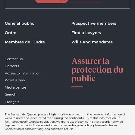
General public
Prospective members
Ordre
Find a lawyers
Membres de l’Ordre
Wills and mandates
Assurer la
Contact us
Carreers
protection du
Access to information
public
What's new
Media centre
Search
Français
The Barreau du Québec places a high priority on protecting the personal information of
website users and is dedicated to ensuring the confidentiality of this information. To
facilitate smooth website navigation, we make use of cookies in strict accordance with
Declaration of confidentiality
legal requirements. For more information regarding our policy, please refer to our
and conditions of use
Declaration of confidentiality and conditions of use
.