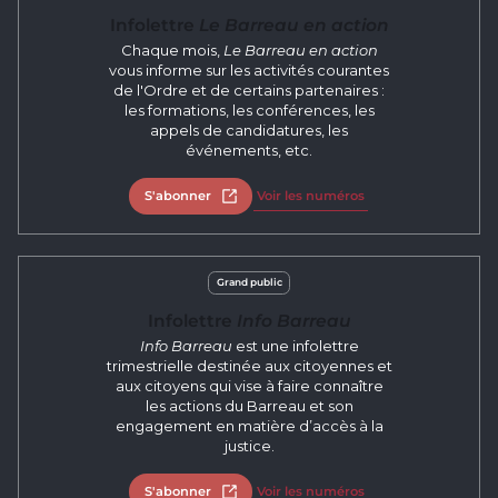
Infolettre
Le Barreau en action
Chaque mois,
Le Barreau en action
vous informe sur les activités courantes
de l'Ordre et de certains partenaires :
les formations, les conférences, les
appels de candidatures, les
événements, etc.
S'abonner
Open in new tab
Voir les numéros
Grand public
Infolettre
Info Barreau
Info Barreau
est une infolettre
trimestrielle destinée aux citoyennes et
aux citoyens qui vise à faire connaître
les actions du Barreau et son
engagement en matière d’accès à la
justice.
S'abonner
Open in new tab
Voir les numéros