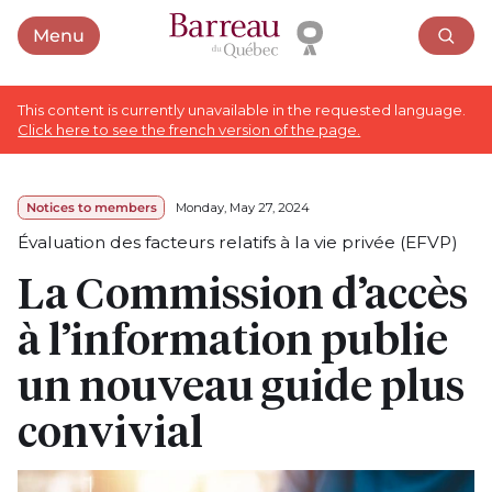
Menu
Open menu
This content is currently unavailable in the requested language.
Click here to see the french version of the page.
Notices to members
Monday, May 27, 2024
Évaluation des facteurs relatifs à la vie privée (EFVP)
La Commission d’accès
à l’information publie
un nouveau guide plus
convivial