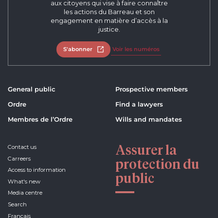
aux citoyens qui vise à faire connaître
les actions du Barreau et son
engagement en matière d’accès à la
justice.
S'abonner
Open in new tab
Voir les numéros
General public
Prospective members
Ordre
Find a lawyers
Membres de l’Ordre
Wills and mandates
Assurer la
Contact us
Carreers
protection du
Access to information
public
What's new
Media centre
Search
Français