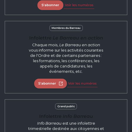
S'abonner
Voir les numéros
Membres du Barreau
Infolettre
Le Barreau en action
Chaque mois,
Le Barreau en action
vous informe sur les activités courantes
de l'Ordre et de certains partenaires :
les formations, les conférences, les
appels de candidatures, les
événements, etc.
S'abonner
Open in new tab
Voir les numéros
Grand public
Infolettre
Info Barreau
Info Barreau
est une infolettre
trimestrielle destinée aux citoyennes et