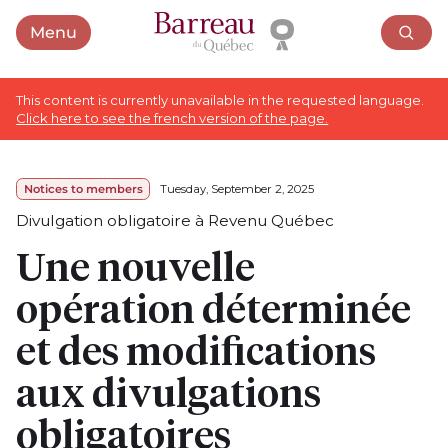
Menu
Open menu
This content is currently unavailable in the requested language.
Click here to see the french version of the page.
Notices to members
Tuesday, September 2, 2025
Divulgation obligatoire à Revenu Québec
Une nouvelle
opération déterminée
et des modifications
aux divulgations
obligatoires