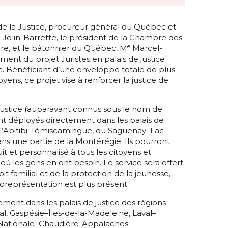
 de la Justice, procureur général du Québec et
Jolin-Barrette, le président de la Chambre des
e
ère, et le bâtonnier du Québec, M
Marcel-
ent du projet Juristes en palais de justice
. Bénéficiant d’une enveloppe totale de plus
yens, ce projet vise à renforcer la justice de
 Justice (auparavant connus sous le nom de
ont déployés directement dans les palais de
e l’Abitibi-Témiscamingue, du Saguenay–Lac-
ans une partie de la Montérégie. Ils pourront
t et personnalisé à tous les citoyens et
où les gens en ont besoin. Le service sera offert
familial et de la protection de la jeunesse,
oreprésentation est plus présent.
ement dans les palais de justice des régions
al, Gaspésie–Îles-de-la-Madeleine, Laval–
-Nationale–Chaudière-Appalaches.