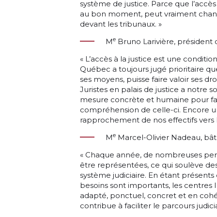
système de justice. Parce que l’accès 
au bon moment, peut vraiment chang
devant les tribunaux. »
e
M
Bruno Larivière, président
« L’accès à la justice est une conditi
Québec a toujours jugé prioritaire q
ses moyens, puisse faire valoir ses dro
Juristes en palais de justice a notre 
mesure concrète et humaine pour facil
compréhension de celle-ci. Encore une
rapprochement de nos effectifs vers l
e
M
Marcel-Olivier Nadeau, bâ
« Chaque année, de nombreuses pers
être représentées, ce qui soulève d
système judiciaire. En étant présents 
besoins sont importants, les centres 
adapté, ponctuel, concret et en cohé
contribue à faciliter le parcours judic