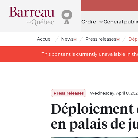
Ordre
General publi
Accueil
News
Press releases
Dépl
Open drawer News
Open dra
This content is currently unavailable in 
Press releases
Wednesday, April 8, 202
Déploiement d
en palais de j