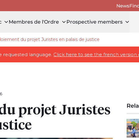
News
Fin
c
Membres de l'Ordre
Prospective members
oiement du projet Juristes en palais de justice
wer Press releases
the requested language.
Click here to see the french version 
6
u projet Juristes
Rela
ustice