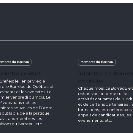
mbres du Barreau
Membres du Barreau
folettre
Le Bref
Infolettre
Le Barrea
en action
Bref
est le lien privilégié
re le Barreau du Québec et
Chaque mois,
Le Barreau e
 avocats et les avocates. Le
action
vous informe sur les
mier vendredi du mois,
Le
activités courantes de l'Ord
f
vous transmet les
et de certains partenaires : l
nières nouvelles de l’Ordre,
formations, les conférences, 
 outils d’aide à la pratique,
appels de candidatures, les
 avis aux membres, les
événements, etc.
itions du Barreau, etc.