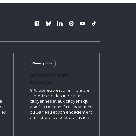
Follow us
Grand public
u
Infolettre
Info
Barreau
n
Info Barreau
est une infolettre
trimestrielle destinée aux
re
citoyennes et aux citoyens qui
es
vise à faire connaître les actions
les
du Barreau et son engagement
en matière d’accès à la justice.