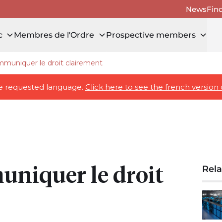
News
Fin
c
Membres de l'Ordre
Prospective members
mmuniquer le droit clairement
icles
the requested language.
Click here to see the french version 
uniquer le droit
Rela