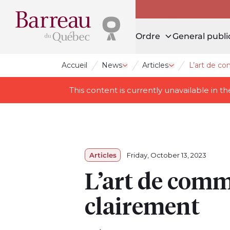
Ordre
General publi
Accueil
News
Articles
L’art de co
Open drawer News
Open drawer Art
This content is currently unavailable in 
Articles
Friday, October 13, 2023
L’art de comm
clairement