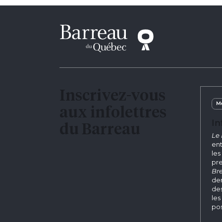
Inscrivez-vous
Me
aux infolettres
In
du Barreau
Le 
ent
les
pre
Bre
der
des
les
pos