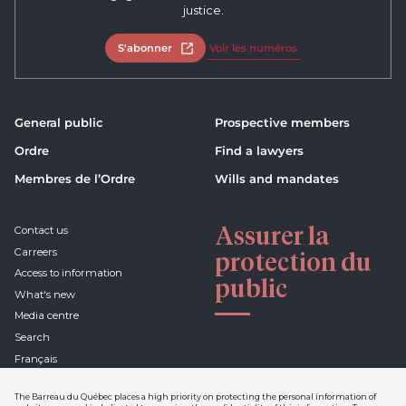
justice.
S'abonner
Open in new tab
Voir les numéros
General public
Prospective members
Ordre
Find a lawyers
Membres de l’Ordre
Wills and mandates
Assurer la
Contact us
Carreers
protection du
Access to information
public
What's new
Media centre
Search
Français
The Barreau du Québec places a high priority on protecting the personal information of