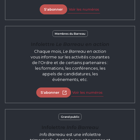
S'abonner
Voir les numéros
Membres du Barreau
Infolettre
Le Barreau en action
Chaque mois,
Le Barreau en action
vous informe sur les activités courantes
de l'Ordre et de certains partenaires :
les formations, les conférences, les
appels de candidatures, les
événements, etc.
S'abonner
Ouvrir dans un nouvel onglet
Voir les numéros
Grand public
Infolettre
Info Barreau
Info Barreau
est une infolettre