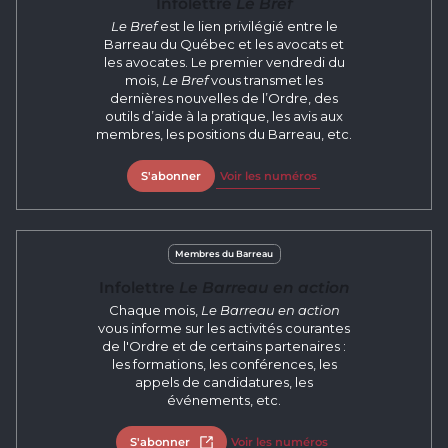
Infolettre
Le Bref
Le Bref
est le lien privilégié entre le
Barreau du Québec et les avocats et
les avocates. Le premier vendredi du
mois,
Le Bref
vous transmet les
dernières nouvelles de l’Ordre, des
outils d’aide à la pratique, les avis aux
membres, les positions du Barreau, etc.
S'abonner
Voir les numéros
Membres du Barreau
Infolettre
Le Barreau en action
Chaque mois,
Le Barreau en action
vous informe sur les activités courantes
de l'Ordre et de certains partenaires :
les formations, les conférences, les
appels de candidatures, les
événements, etc.
S'abonner
Ouvrir dans un nouvel onglet
Voir les numéros