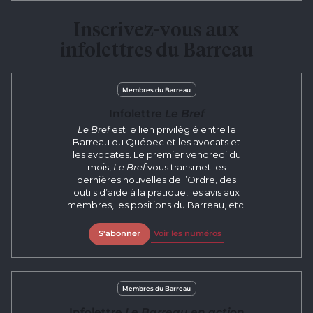
Inscrivez-vous aux
infolettres du Barreau
Membres du Barreau
Infolettre
Le Bref
Le Bref
est le lien privilégié entre le
Barreau du Québec et les avocats et
les avocates. Le premier vendredi du
mois,
Le Bref
vous transmet les
dernières nouvelles de l’Ordre, des
outils d’aide à la pratique, les avis aux
membres, les positions du Barreau, etc.
S'abonner
Voir les numéros
Membres du Barreau
Infolettre
Le Barreau en action