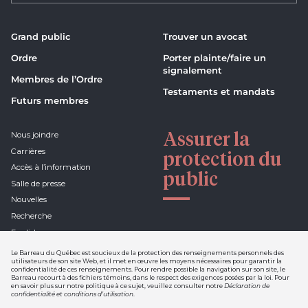
Grand public
Trouver un avocat
Ordre
Porter plainte/faire un
signalement
Membres de l’Ordre
Testaments et mandats
Futurs membres
Assurer la
Nous joindre
Carrières
protection du
Accès à l’information
public
Salle de presse
Nouvelles
Recherche
English
Le Barreau du Québec est soucieux de la protection des renseignements personnels des
utilisateurs de son site Web, et il met en œuvre les moyens nécessaires pour garantir la
confidentialité de ces renseignements. Pour rendre possible la navigation sur son site, le
Barreau recourt à des fichiers témoins, dans le respect des exigences posées par la loi. Pour
Déclaration de confidentialité et
en savoir plus sur notre politique à ce sujet, veuillez consulter notre
Déclaration de
conditions d'utilisation
confidentialité et conditions d’utilisation
.