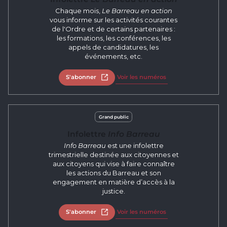
Chaque mois,
Le Barreau en action
vous informe sur les activités courantes
de l'Ordre et de certains partenaires :
les formations, les conférences, les
appels de candidatures, les
événements, etc.
S'abonner
Ouvrir dans un nouvel onglet
Voir les numéros
Grand public
Infolettre
Info Barreau
Info Barreau
est une infolettre
trimestrielle destinée aux citoyennes et
aux citoyens qui vise à faire connaître
les actions du Barreau et son
engagement en matière d’accès à la
justice.
S'abonner
Ouvrir dans un nouvel onglet
Voir les numéros