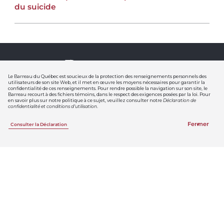
du suicide
Le Barreau du Québec est soucieux de la protection des renseignements personnels des
utilisateurs de son site Web, et il met en œuvre les moyens nécessaires pour garantir la
confidentialité de ces renseignements. Pour rendre possible la navigation sur son site, le
Barreau recourt à des fichiers témoins, dans le respect des exigences posées par la loi. Pour
en savoir plus sur notre politique à ce sujet, veuillez consulter notre
Déclaration de
confidentialité et conditions d’utilisation
.
Suivez le Barreau
Fermer
Consulter la Déclaration
Inscrivez-vous aux
infolettres du Barreau
Membres du Barreau
Infolettre
Le Bref
Le Bref
est le lien privilégié entre le