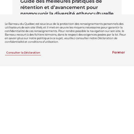
Guide des meilleures pratiques de
rétention et d’avancement pour
promouvoir la diversité ethnoculturelle
Télécharger le fichier
Le Barreau du Québec est soucieux de la protection des renseignements personnels des
Consulter le guide
utilisateurs de son site Web, et il met en œuvre les moyens nécessaires pour garantir la
confidentialité de ces renseignements. Pour rendre possible la navigation sur son site, le
Barreau recourt à des fichiers témoins, dans le respect des exigences posées par la loi. Pour
en savoir plus sur notre politique à ce sujet, veuillez consulter notre
Déclaration de
confidentialité et conditions d’utilisation
.
Fermer
Consulter la Déclaration
Guide des meilleures pratiques de
recrutement pour promouvoir la
diversité ethnoculturelle
Télécharger le fichier
Consulter le guide