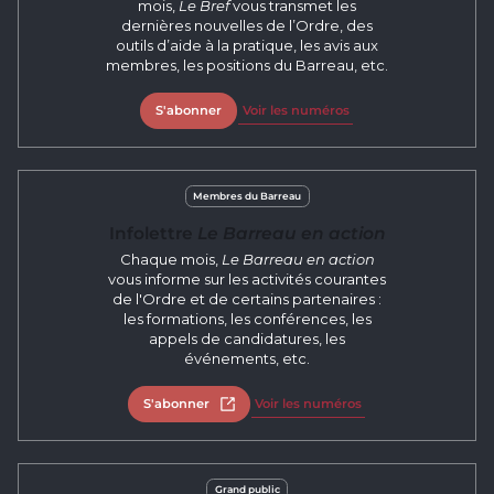
mois,
Le Bref
vous transmet les
dernières nouvelles de l’Ordre, des
outils d’aide à la pratique, les avis aux
membres, les positions du Barreau, etc.
S'abonner
Voir les numéros
Membres du Barreau
Infolettre
Le Barreau en action
Chaque mois,
Le Barreau en action
vous informe sur les activités courantes
de l'Ordre et de certains partenaires :
les formations, les conférences, les
appels de candidatures, les
événements, etc.
S'abonner
Ouvrir dans un nouvel onglet
Voir les numéros
Grand public