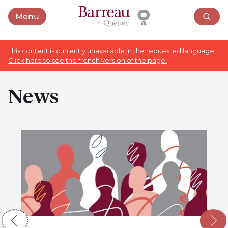
Menu
Open menu
This content is currently unavailable in the requested language.
Click here to see the french version of the page.
News
Guides and brochures