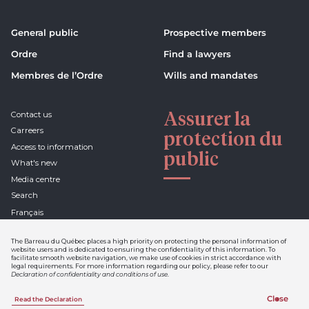
General public
Prospective members
Ordre
Find a lawyers
Membres de l’Ordre
Wills and mandates
Assurer la
Contact us
Carreers
protection du
Access to information
public
What's new
Media centre
Search
Français
The Barreau du Québec places a high priority on protecting the personal information of
website users and is dedicated to ensuring the confidentiality of this information. To
facilitate smooth website navigation, we make use of cookies in strict accordance with
Declaration of confidentiality
legal requirements. For more information regarding our policy, please refer to our
and conditions of use
Declaration of confidentiality and conditions of use
.
Netiquette
Close
Read the Declaration
A realization of Sigmund