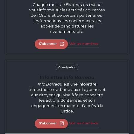
Chaque mois,
Le Barreau en action
vous informe sur les activités courantes
de l'Ordre et de certains partenaires :
les formations, les conférences, les
appels de candidatures, les
événements, etc.
S'abonner
Open in new tab
Voir les numéros
Grand public
Infolettre
Info Barreau
Info Barreau
est une infolettre
trimestrielle destinée aux citoyennes et
aux citoyens qui vise à faire connaître
les actions du Barreau et son
engagement en matière d’accès à la
justice.
S'abonner
Open in new tab
Voir les numéros