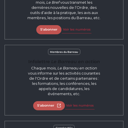
mois,
Le Bref
vous transmet les
dernières nouvelles de l’Ordre, des
outils d’aide à la pratique, les avis aux
membres, les positions du Barreau, etc.
S'abonner
Voir les numéros
Membres du Barreau
Infolettre
Le Barreau en action
Chaque mois,
Le Barreau en action
vous informe sur les activités courantes
de l'Ordre et de certains partenaires :
les formations, les conférences, les
appels de candidatures, les
événements, etc.
S'abonner
Open in new tab
Voir les numéros
Grand public