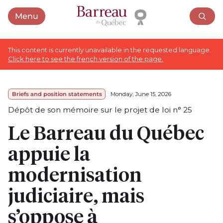
Menu
Open menu
This content is currently unavailable in the requested language.
Click here to see the french version of the page.
Briefs and position statements
Monday, June 15, 2026
Dépôt de son mémoire sur le projet de loi n° 25
Le Barreau du Québec
appuie la
modernisation
judiciaire, mais
s’oppose à