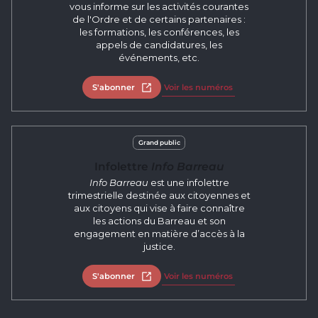
vous informe sur les activités courantes
de l'Ordre et de certains partenaires :
les formations, les conférences, les
appels de candidatures, les
événements, etc.
S'abonner
Ouvrir dans un nouvel onglet
Voir les numéros
Grand public
Infolettre
Info Barreau
Info Barreau
est une infolettre
trimestrielle destinée aux citoyennes et
aux citoyens qui vise à faire connaître
les actions du Barreau et son
engagement en matière d’accès à la
justice.
S'abonner
Ouvrir dans un nouvel onglet
Voir les numéros