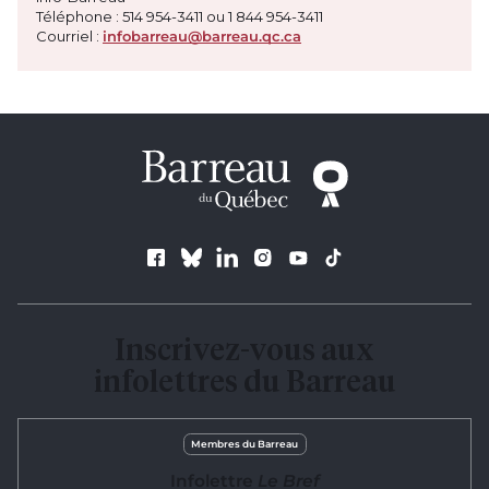
Téléphone : 514 954-3411 ou
1 844 954-3411
Courriel :
infobarreau@barreau.qc.ca
Suivez le Barreau
Inscrivez-vous aux
infolettres du Barreau
Membres du Barreau
Infolettre
Le Bref