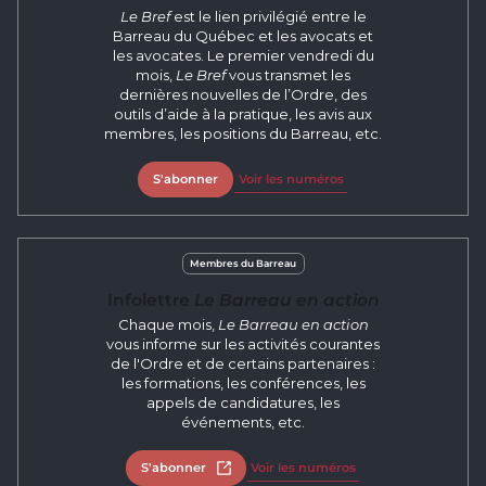
Le Bref
est le lien privilégié entre le
Barreau du Québec et les avocats et
les avocates. Le premier vendredi du
mois,
Le Bref
vous transmet les
dernières nouvelles de l’Ordre, des
outils d’aide à la pratique, les avis aux
membres, les positions du Barreau, etc.
S'abonner
Voir les numéros
Membres du Barreau
Infolettre
Le Barreau en action
Chaque mois,
Le Barreau en action
vous informe sur les activités courantes
de l'Ordre et de certains partenaires :
les formations, les conférences, les
appels de candidatures, les
événements, etc.
S'abonner
Ouvrir dans un nouvel onglet
Voir les numéros