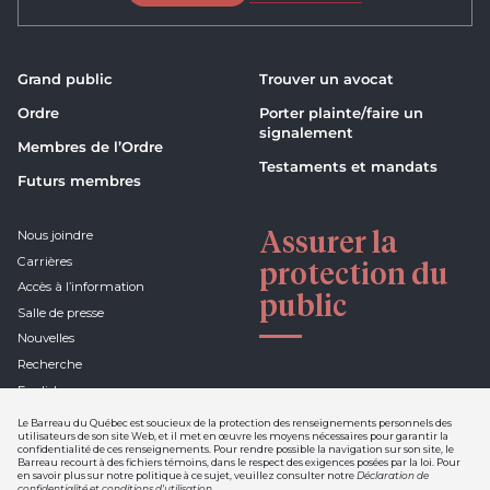
Grand public
Trouver un avocat
Ordre
Porter plainte/faire un
signalement
Membres de l’Ordre
Testaments et mandats
Futurs membres
Assurer la
Nous joindre
Carrières
protection du
Accès à l’information
public
Salle de presse
Nouvelles
Recherche
English
Le Barreau du Québec est soucieux de la protection des renseignements personnels des
utilisateurs de son site Web, et il met en œuvre les moyens nécessaires pour garantir la
confidentialité de ces renseignements. Pour rendre possible la navigation sur son site, le
Barreau recourt à des fichiers témoins, dans le respect des exigences posées par la loi. Pour
Déclaration de confidentialité et
en savoir plus sur notre politique à ce sujet, veuillez consulter notre
Déclaration de
conditions d'utilisation
confidentialité et conditions d’utilisation
.