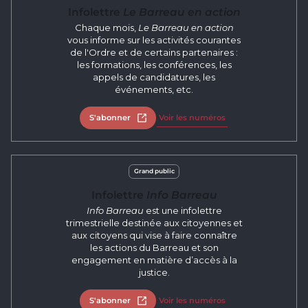
Infolettre
Le Barreau en action
Chaque mois,
Le Barreau en action
vous informe sur les activités courantes
de l'Ordre et de certains partenaires :
les formations, les conférences, les
appels de candidatures, les
événements, etc.
S'abonner
Ouvrir dans un nouvel onglet
Voir les numéros
Grand public
Infolettre
Info Barreau
Info Barreau
est une infolettre
trimestrielle destinée aux citoyennes et
aux citoyens qui vise à faire connaître
les actions du Barreau et son
engagement en matière d’accès à la
justice.
S'abonner
Ouvrir dans un nouvel onglet
Voir les numéros